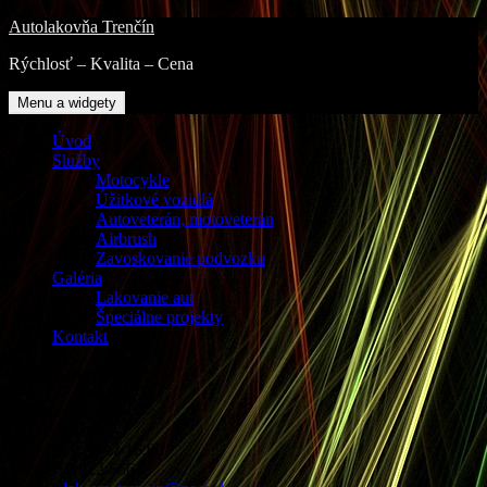
Přejít
Autolakovňa Trenčín
k
Rýchlosť – Kvalita – Cena
obsahu
webu
Menu a widgety
Úvod
Služby
Motocykle
Úžitkové vozidlá
Autoveterán, motoveterán
Airbrush
Zavoskovanie podvozku
Galéria
Lakovanie aut
Špeciálne projekty
Kontakt
Adresa prevádzky:
Bratislavská 2314
911 05 Trenčín
Po – Pia 8.30 až 16.00
Tel: 0910 922 666