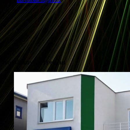
E-mail:
lakovnatrencin@post.sk
Autolakovňa Trenčín