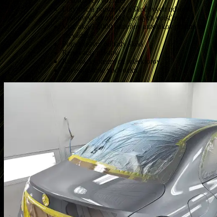
motorových vozidiel
Likvidácia poistných a škodových udalostí
motorových vozidiel všetkých poisťovní
Viac ako 32.000 odtieňov autolakov priamo na
prevádzke
Poradenstvo, odhady škôd
Renovácia plastov
Renovácia predných reflektorov
Zavoskovanie podvozku