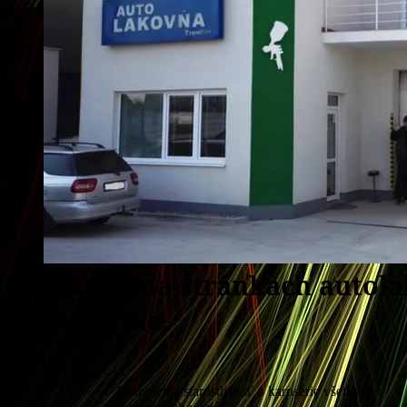
Vitajte na stránkach autol
Trenčíně.
Služby :
Kompletná starostlivosť o karosérie všetkých