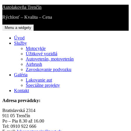
Přejít
Autolakovňa Trenčín
k
Rýchlosť – Kvalita – Cena
obsahu
webu
Menu a widgety
Úvod
Služby
Motocykle
Úžitkové vozidlá
Autoveterán, motoveterán
Airbrush
Zavoskovanie podvozku
Galéria
Lakovanie aut
Špeciálne projekty
Kontakt
Adresa prevádzky:
Bratislavská 2314
911 05 Trenčín
Po – Pia 8.30 až 16.00
Tel: 0910 922 666