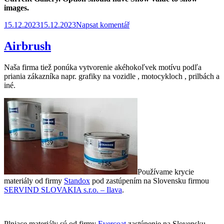
images.
Publikováno:
pro
15.12.2023
15.12.2023
Napsat komentář
text
s
Airbrush
názvem
Zavoskovanie
Naša firma tiež ponúka vytvorenie akéhokoľvek motívu podľa
podvozku
priania zákazníka napr. grafiky na vozidle , motocykloch , prilbách a
iné.
Používame krycie
materiály od firmy
Standox
pod zastúpením na Slovensku firmou
SERVIND SLOVAKIA s.r.o. – Ilava
.
Plniace materiály sú od firmy
Evercoat
zastúpenie na Slovensku