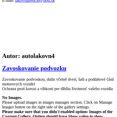
E-mail:
lakovnatrencin@post.sk
Autor:
autolakovn4
Zavoskovanie podvozku
Zavoskovanie podvoskou, dutín včetně dverí, šaši a podlahové části
motorovych vozidel
Ochrana proti korozi a vlhkosti pre dlhšiu životnosť vašeho vozidla
No Images.
Please upload images in images manager section. Click on Manage
Images button on the right side of the gallery settings.
Please make sure that you didn't enabled option: Images of the
Current Gallery. Option should have Show value to show