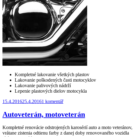
Kompletné lakovanie všetkých plastov
Lakovanie poškodených časti motocyklov
Lakovanie palivových nádrží
Lepenie plastových dielov motocykla
Publikováno:
u
15.4.2016
25.4.2016
1 komentář
textu
s
Autoveterán, motoveterán
názvem
Motocykle
Kompletné renovácie odstrojených karosérií auto a moto veteránov,
vrátane zistenia odtienu farby z danej doby renovovaného vozidla