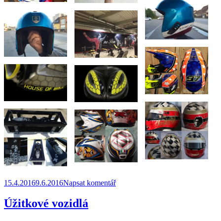
Publikováno:
pro
15.4.2016
9.6.2016
Napsat komentář
text
s
Úžitkové vozidlá
názvem
Airbrush