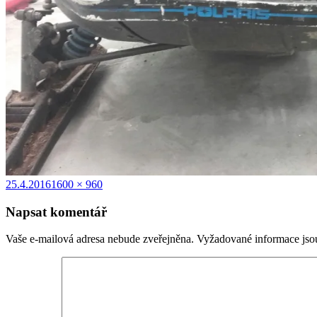
Publikováno:
Původní
25.4.2016
1600 × 960
velikost:
Napsat komentář
Vaše e-mailová adresa nebude zveřejněna.
Vyžadované informace js