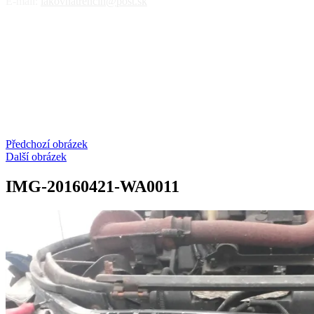
E-mail:
lakovnatrencin@post.sk
Předchozí obrázek
Další obrázek
IMG-20160421-WA0011