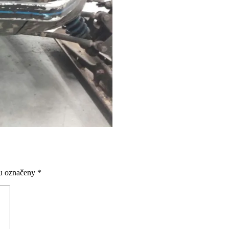
ou označeny
*